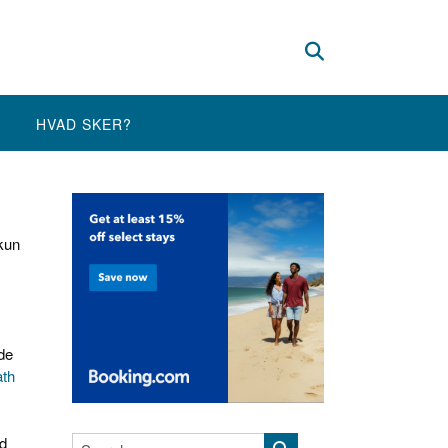
HVAD SKER?
kun
de
ath
od