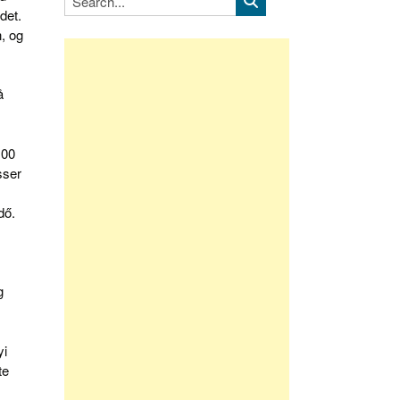
det.
, og
å
100
sser
dő.
g
yi
te