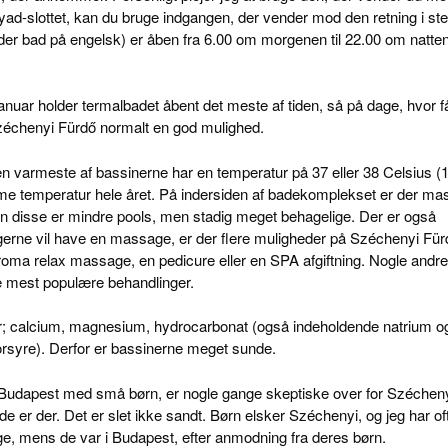
d-slottet, kan du bruge indgangen, der vender mod den retning i ste
der bad på engelsk) er åben fra 6.00 om morgenen til 22.00 om natten
 januar holder termalbadet åbent det meste af tiden, så på dage, hvor f
Széchenyi Fürdő normalt en god mulighed.
en varmeste af bassinerne har en temperatur på 37 eller 38 Celsius (
e temperatur hele året. På indersiden af badekomplekset er der ma
en disse er mindre pools, men stadig meget behagelige. Der er også
gerne vil have en massage, er der flere muligheder på Széchenyi Für
oma relax massage, en pedicure eller en SPA afgiftning. Nogle andre
de mest populære behandlinger.
r; calcium, magnesium, hydrocarbonat (også indeholdende natrium o
borsyre). Derfor er bassinerne meget sunde.
il Budapest med små børn, er nogle gange skeptiske over for Széchen
de er der. Det er slet ikke sandt. Børn elsker Széchenyi, og jeg har of
ge, mens de var i Budapest, efter anmodning fra deres børn.