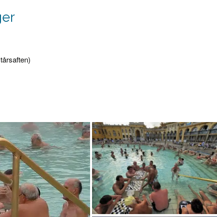
ger
tårsaften)