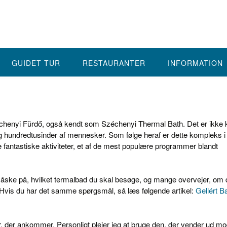
GUIDET TUR
RESTAURANTER
INFORMATION
zéchenyi Fürdő, også kendt som Széchenyi Thermal Bath. Det er ikke 
 og hundredtusinder af mennesker. Som følge heraf er dette kompleks i
 fantastiske aktiviteter, et af de mest populære programmer blandt
åske på, hvilket termalbad du skal besøge, og mange overvejer, om 
 Hvis du har det samme spørgsmål, så læs følgende artikel:
Gellért B
 der ankommer. Personligt plejer jeg at bruge den, der vender ud m