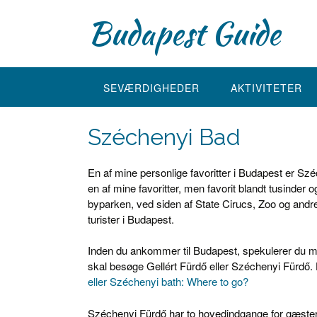
Skip
Budapest Guide
to
content
SEVÆRDIGHEDER
AKTIVITETER
Széchenyi Bad
En af mine personlige favoritter i Budapest er S
en af mine favoritter, men favorit blandt tusinder
byparken, ved siden af State Cirucs, Zoo og andre
turister i Budapest.
Inden du ankommer til Budapest, spekulerer du m
skal besøge Gellért Fürdő eller Széchenyi Fürdő.
eller Széchenyi bath: Where to go?
Széchenyi Fürdő har to hovedindgange for gæster,