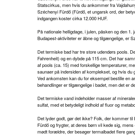
Statscirkus, men hvis du ankommer fra Vajdahunya
Széchenyi Fürdő (Fürdő, et ungarsk ord, der bety
indgangen koster cirka 12.000 HUF.
På nationale helligdage, i julen, påsken og den 1.
Budapest-aktiviteter er åbne og tilgængelige, er 
Det termiske bad har tre store udendørs pools. D
Fahrenheit) og en dybde på 115 cm. Det har samm
af pools (ca. 15) med forskellige temperaturer, m
saunaer på indersiden af komplekset, og hvis du 
Ved ankomsten kan du for eksempel bestille en ar
behandlinger er tilgængelige i badet, men det er 
Det termiske vand indeholder masser af minerale
sulfat, med et betydeligt indhold af fluor og meta
Det lyder godt, gør det ikke? Folk, der kommer t
Fürdő og frygter, at deres børn vil kede sig, mens 
mødt forældre, der besøger termalbadet flere gan