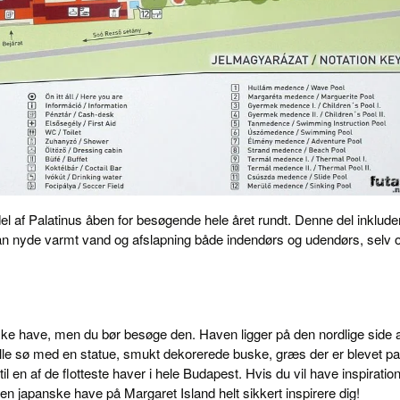
el af Palatinus åben for besøgende hele året rundt. Denne del inklude
 kan nyde varmt vand og afslapning både indendørs og udendørs, selv
ske have, men du bør besøge den. Haven ligger på den nordlige side 
lille sø med en statue, smukt dekorerede buske, græs der er blevet p
il en af de flotteste haver i hele Budapest. Hvis du vil have inspiration 
en japanske have på Margaret Island helt sikkert inspirere dig!