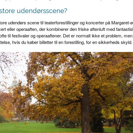
 store udendørsscene?
ore udendørs scene til teaterforestillinger og koncerter på Margaret-ø
ncert eller operaaften, der kombinerer den friske aftenluft med fantasti
te til festivaler og operaaftener. Det er normalt ikke et problem, men
, hvis du køber billetter til en forestilling, for en sikkerheds skyld.