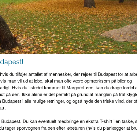
udapest!
 du tilføjer antallet af mennesker, der rejser til Budapest for at arb
g hvis man vil ud at løbe, skal man ofte være opmærksom på biler og
arligt. Hvis du i stedet kommer til Margaret-øen, kan du drage fordel a
t på øen. Ikke alene er det perfekt på grund af manglen på trafiklygt
Budapest i alle mulige retninger, og også nyde den friske vind, der o
u .
e i Budapest. Du kan eventuelt medbringe en ekstra T-shirt i en taske, 
du tager sporvognen fra øen efter løbeturen (hvis du planlægger at br