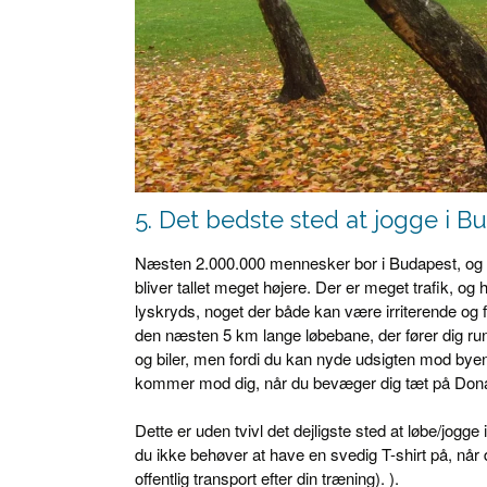
5. Det bedste sted at jogge i B
Næsten 2.000.000 mennesker bor i Budapest, og hvis
bliver tallet meget højere. Der er meget trafik, o
lyskryds, noget der både kan være irriterende og f
den næsten 5 km lange løbebane, der fører dig rund
og biler, men fordi du kan nyde udsigten mod byen 
kommer mod dig, når du bevæger dig tæt på Dona
Dette er uden tvivl det dejligste sted at løbe/jogg
du ikke behøver at have en svedig T-shirt på, når 
offentlig transport efter din træning). ).