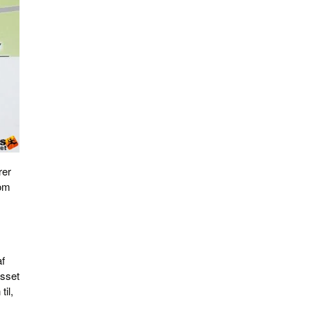
rer
 om
af
asset
til,