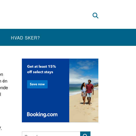
HVAD SKER?
en
un én
ende
l
.