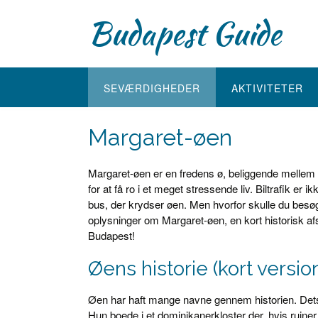
Skip
Budapest Guide
to
content
SEVÆRDIGHEDER
AKTIVITETER
Margaret-øen
Margaret-øen er en fredens ø, beliggende mellem
for at få ro i et meget stressende liv. Biltrafik er i
bus, der krydser øen. Men hvorfor skulle du bes
oplysninger om Margaret-øen, en kort historisk afslu
Budapest!
Øens historie (kort versio
Øen har haft mange navne gennem historien. Dets
Hun boede i et dominikanerkloster der, hvis ruin