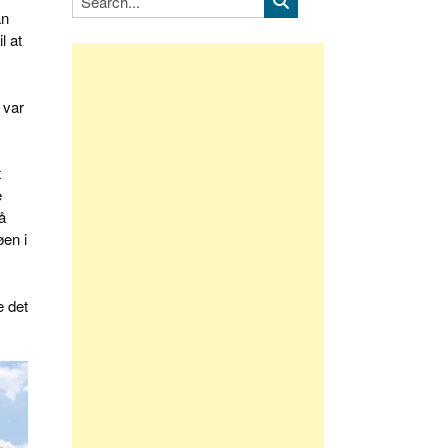
an
l at
 var
t
e
å
øen i
e det