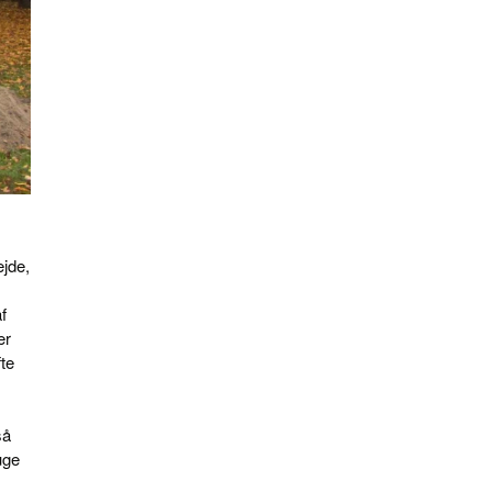
ejde,
f
er
fte
så
uge