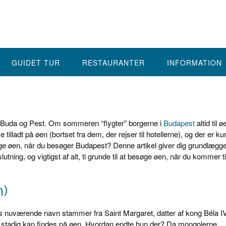
GUIDET TUR
RESTAURANTER
INFORMATION
 Buda og Pest. Om sommeren “flygter” borgerne i
Budapest
altid til ø
kke tilladt på øen (bortset fra dem, der rejser til hotellerne), og der er k
øge øen, når du besøger Budapest? Denne artikel giver dig grundlægg
tning, og vigtigst af alt, ti grunde til at besøge øen, når du kommer ti
n)
 nuværende navn stammer fra Saint Margaret, datter af kong Béla IV
er stadig kan findes på øen. Hvordan endte hun der? Da mongolerne