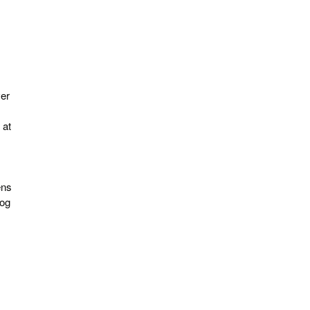
ver
 at
ens
 og