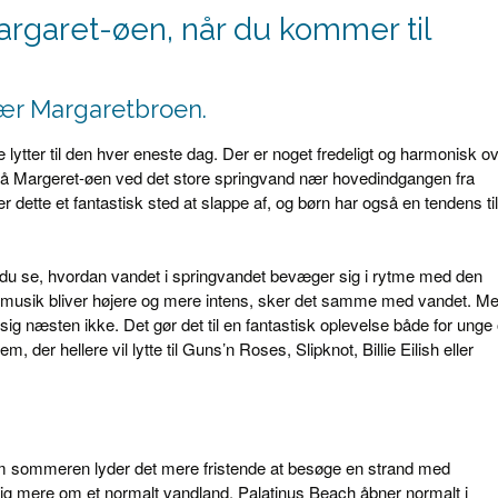
argaret-øen, når du kommer til
nær Margaretbroen.
lytter til den hver eneste dag. Der er noget fredeligt og harmonisk o
 på Margeret-øen ved det store springvand nær hovedindgangen fra
ette et fantastisk sted at slappe af, og børn har også en tendens til
an du se, hvordan vandet i springvandet bevæger sig i rytme med den
 musik bliver højere og mere intens, sker det samme med vandet. M
sig næsten ikke. Det gør det til en fantastisk oplevelse både for unge
 der hellere vil lytte til Guns’n Roses, Slipknot, Billie Eilish eller
m sommeren lyder det mere fristende at besøge en strand med
dig mere om et normalt vandland. Palatinus Beach åbner normalt i