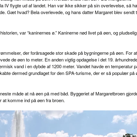
 IV flygte ud af landet. Han var ikke sikker på sin overlevelse, så h
vede. Gæt hvad? Bela overlevede, og hans datter Margaret blev sendt ti
historien, var “kaninernes ø.” Kaninerne nød livet på øen, og pludselig
vømmelser, der forårsagede stor skade på bygningerne på øen. For a
de de øen to meter. En anden vigtig opdagelse i det 19. århundred
termisk vand i en dybde af 1200 meter. Vandet havde en temperatur p
kabte dermed grundlaget for den SPA-turisme, der er så populær på 
 eneste måde at nå øen på med båd. Byggeriet af Margaretbroen gjord
for at komme ind på øen fra broen.