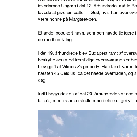
invaderede Ungarn i det 13. århundrede, måtte Béla
lovede at give sin datter til Gud, hvis han overle
være nonne på Margaret-øen.
Et andet populært navn, som øen havde tidligere i 
de rundt omkring.
I det 19. århundrede blev Budapest ramt af overs
beskytte øen mod fremtidige oversvømmelser hæve
blev gjort af Vilmos Zsigmondy. Han fandt varmt 
næsten 45 Celsius, da det nåede overfladen, og s
dag.
Indtil begyndelsen af det 20. århundrede var den
lettere, men i starten skulle man betale et gebyr 