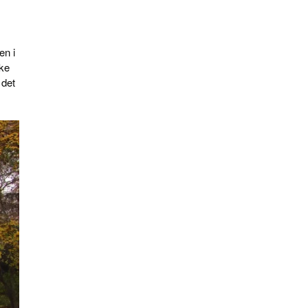
en i
ske
 det