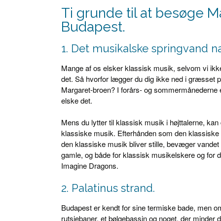
Ti grunde til at besøge M
Budapest.
1. Det musikalske springvand 
Mange af os elsker klassisk musik, selvom vi ikke 
det. Så hvorfor lægger du dig ikke ned i græsset
Margaret-broen? I forårs- og sommermånederne er d
elske det.
Mens du lytter til klassisk musik i højttalerne, k
klassiske musik. Efterhånden som den klassiske
den klassiske musik bliver stille, bevæger vandet 
gamle, og både for klassisk musikelskere og for dem,
Imagine Dragons.
2. Palatinus strand.
Budapest er kendt for sine termiske bade, men o
rutsjebaner, et bølgebassin og noget, der minder 