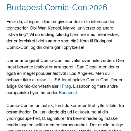
Budapest Comic-Con 2026
Føler du, at ingen i dine omgivelser deler din interesse for
tegneserier, Obi-Wan Kenobi, Marvel-universet og andre
fiktive ting? Vil du endelig føle dig hjemme med mennesker,
der er forelsket i det samme som dig? Kom til Budapest
Comic-Con, og din drøm går i opfyldelse!
Der er arrangeret Comic-Con festivaler over hele verden. Den
mest berømte festival er arrangeret i San Diego, men der er
også en meget populær festival i Los Angeles. Men du
behøver ikke at rejse til USA for at opleve Comic-Con. Der er
årlige Comic-Con-festivaler i
Prag
, Lissabon og flere andre
europæiske byer, herunder
Budapest
.
Comic-Con er fantastisk, fordi du kommer til at lytte til taler fra
berømtheder. Du kan klæde dig ud i et kostume af din
yndlingssuperhelt, få signaturer fra berømtheder og måske
endda tage en selfie med en barndomshelt. Der er alle mulige
konkurrencer og quizzer, workshops, stande, hvorfra du kan