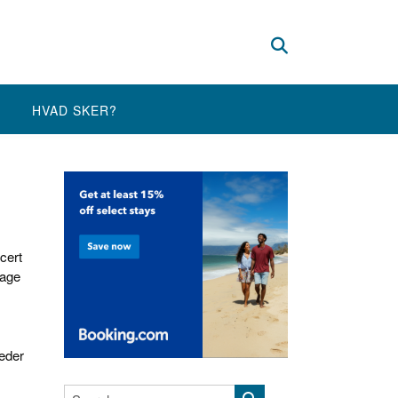
HVAD SKER?
cert
bage
eder