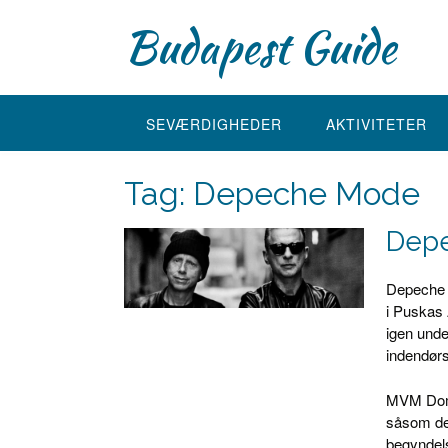
Skip
Budapest Guide
to
content
SEVÆRDIGHEDER
AKTIVITETER
Tag:
Depeche Mode
Depe
Depeche 
i Puskas 
igen und
indendør
MVM Dome 
såsom den
begyndelse