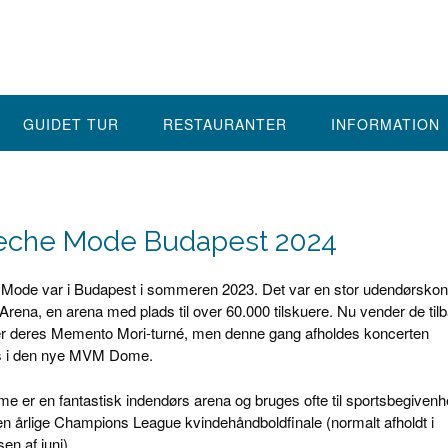
GUIDET TUR
RESTAURANTER
INFORMATION
che Mode Budapest 2024
Mode var i Budapest i sommeren 2023. Det var en stor udendørskon
Arena, en arena med plads til over 60.000 tilskuere. Nu vender de til
er deres Memento Mori-turné, men denne gang afholdes koncerten
s i den nye MVM Dome.
er en fantastisk indendørs arena og bruges ofte til sportsbegivenh
 årlige Champions League kvindehåndboldfinale (normalt afholdt i
n af ​​juni).