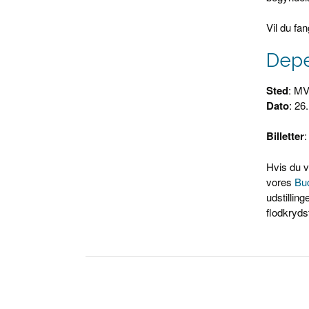
Vil du fa
Depe
Sted
: M
Dato
: 26
Billetter
Hvis du v
vores
Bu
udstillin
flodkryds