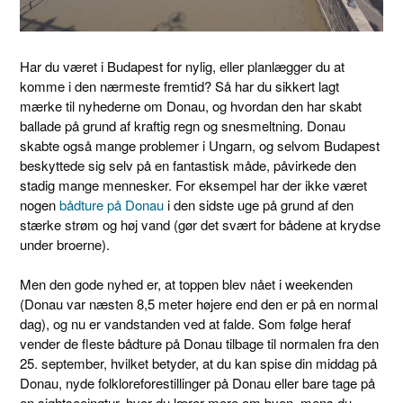
Har du været i Budapest for nylig, eller planlægger du at
komme i den nærmeste fremtid? Så har du sikkert lagt
mærke til nyhederne om Donau, og hvordan den har skabt
ballade på grund af kraftig regn og snesmeltning. Donau
skabte også mange problemer i Ungarn, og selvom Budapest
beskyttede sig selv på en fantastisk måde, påvirkede den
stadig mange mennesker. For eksempel har der ikke været
nogen
bådture på Donau
i den sidste uge på grund af den
stærke strøm og høj vand (gør det svært for bådene at krydse
under broerne).
Men den gode nyhed er, at toppen blev nået i weekenden
(Donau var næsten 8,5 meter højere end den er på en normal
dag), og nu er vandstanden ved at falde. Som følge heraf
vender de fleste bådture på Donau tilbage til normalen fra den
25. september, hvilket betyder, at du kan spise din middag på
Donau, nyde folkloreforestillinger på Donau eller bare tage på
en sightseeingtur, hvor du lærer mere om byen, mens du