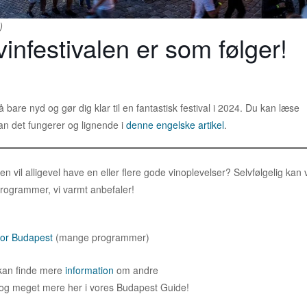
)
infestivalen er som følger!
å bare nyd og gør dig klar til en fantastisk festival i 2024. Du kan læse
n det fungerer og lignende i
denne engelske artikel
.
 vil alligevel have en eller flere gode vinoplevelser? Selvfølgelig kan v
programmer, vi varmt anbefaler!
for Budapest
(mange programmer)
u kan finde mere
information
om andre
og meget mere her i vores Budapest Guide!