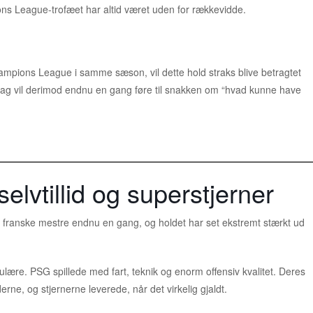
ns League-trofæet har altid været uden for rækkevidde.
mpions League i samme sæson, vil dette hold straks blive betragtet
erlag vil derimod endnu en gang føre til snakken om “hvad kunne have
vtillid og superstjerner
franske mestre endnu en gang, og holdet har set ekstremt stærkt ud
re. PSG spillede med fart, teknik og enorm offensiv kvalitet. Deres
rne, og stjernerne leverede, når det virkelig gjaldt.