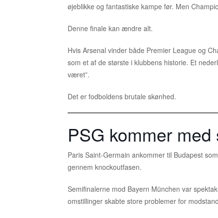
øjeblikke og fantastiske kampe før. Men Champio
Denne finale kan ændre alt.
Hvis Arsenal vinder både Premier League og Cha
som et af de største i klubbens historie. Et ned
været”.
Det er fodboldens brutale skønhed.
PSG kommer med sel
Paris Saint-Germain ankommer til Budapest som 
gennem knockoutfasen.
Semifinalerne mod Bayern München var spektakulæ
omstillinger skabte store problemer for modstande