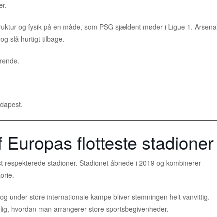
er.
truktur og fysik på en måde, som PSG sjældent møder i Ligue 1. Arsena
 slå hurtigt tilbage.
erende.
udapest.
 Europas flotteste stadioner
st respekterede stadioner. Stadionet åbnede i 2019 og kombinerer
orie.
og under store internationale kampe bliver stemningen helt vanvittig.
lig, hvordan man arrangerer store sportsbegivenheder.