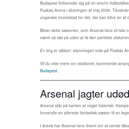
Budapest forbereder sig på en enorm fodboldfes
Puskás Arena i slutningen af maj 2026. Titusindvi
ungarske hovedstad for det, der kan blive en af 
Bliver dette sæsonen, som Arsenal-fans vil tale 
været så tæt på uden at få den perfekte afslutni
Én ting er sikkert: stemningen inde på Puskás Are
Vil du vide mere om stadionet, kommende arrange
Budapest
.
Arsenal jagter udø
Arsenal står på kanten af noget historisk. Kam
forvandle en allerede fantastisk sæson til en le
I årevis har Arsenal-fans drømt om at vende tilb