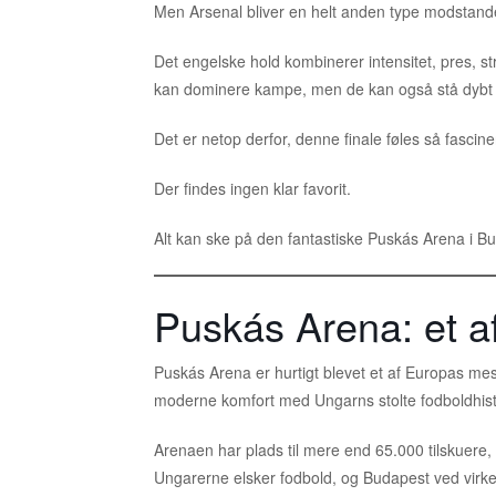
Men Arsenal bliver en helt anden type modstand
Det engelske hold kombinerer intensitet, pres, s
kan dominere kampe, men de kan også stå dybt og
Det er netop derfor, denne finale føles så fascin
Der findes ingen klar favorit.
Alt kan ske på den fantastiske Puskás Arena i B
Puskás Arena: et af
Puskás Arena er hurtigt blevet et af Europas me
moderne komfort med Ungarns stolte fodboldhist
Arenaen har plads til mere end 65.000 tilskuere, 
Ungarerne elsker fodbold, og Budapest ved virke