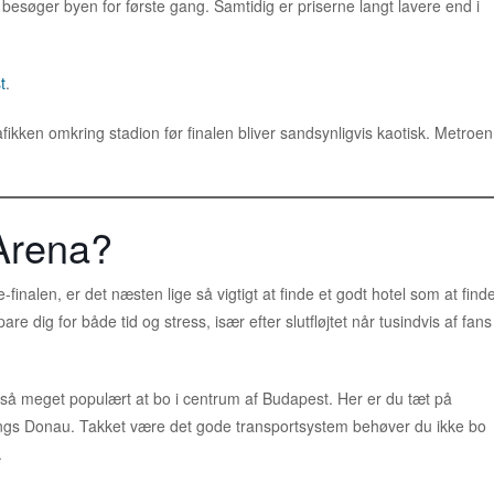
besøger byen for første gang. Samtidig er priserne langt lavere end i
t
.
afikken omkring stadion før finalen bliver sandsynligvis kaotisk. Metroen
Arena?
inalen, er det næsten lige så vigtigt at finde et godt hotel som at find
are dig for både tid og stress, især efter slutfløjtet når tusindvis af fans
også meget populært at bo i centrum af Budapest. Her er du tæt på
 langs Donau. Takket være det gode transportsystem behøver du ikke bo
.