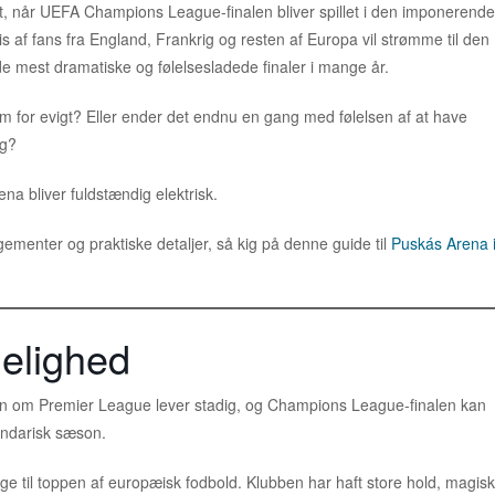
t, når UEFA Champions League-finalen bliver spillet i den imponerende
s af fans fra England, Frankrig og resten af Europa vil strømme til den
de mest dramatiske og følelsesladede finaler i mange år.
om for evigt? Eller ender det endnu en gang med følelsen af at have
ng?
na bliver fuldstændig elektrisk.
menter og praktiske detaljer, så kig på denne guide til
Puskás Arena 
delighed
pen om Premier League lever stadig, og Champions League-finalen kan
gendarisk sæson.
age til toppen af europæisk fodbold. Klubben har haft store hold, magis