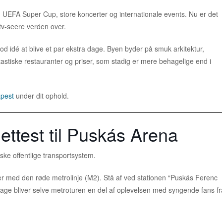
 UEFA Super Cup, store koncerter og internationale events. Nu er det
f tv-seere verden over.
 god idé at blive et par ekstra dage. Byen byder på smuk arkitektur,
astiske restauranter og priser, som stadig er mere behagelige end i
apest
under dit ophold.
ttest til Puskás Arena
ske offentlige transportsystem.
 med den røde metrolinje (M2). Stå af ved stationen “Puskás Ferenc
ge bliver selve metroturen en del af oplevelsen med syngende fans fr