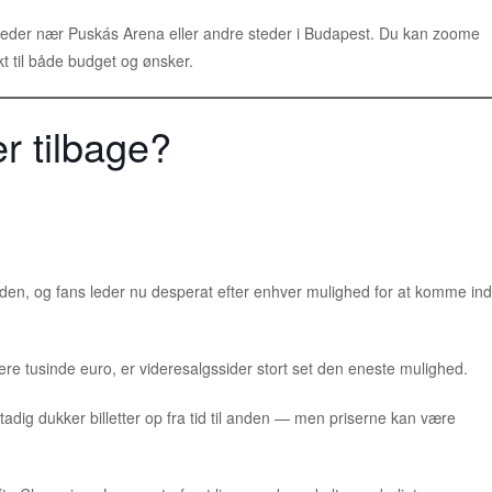
ejligheder nær Puskás Arena eller andre steder i Budapest. Du kan zoome
t til både budget og ønsker.
er tilbage?
e siden, og fans leder nu desperat efter enhver mulighed for at komme ind
e flere tusinde euro, er videresalgssider stort set den eneste mulighed.
stadig dukker billetter op fra tid til anden — men priserne kan være