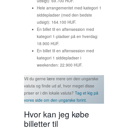
udsigt): 69.700 HUF.
Hele arrangementet med kategori 1
siddepladser (med den bedste
udsigt): 164.100 HUF.
En billet til en aftensession med
kategori 1-pladser på en hverdag:
18.900 HUF.
En billet til en aftensession med
kategori 1 siddepladser i
weekenden: 22.900 HUF.
Vil du gerne lære mere om den ungarske
valuta og finde ud af, hvor meget disse
priser er i din lokale valuta?
Tag et kig på
vores side om den ungarske forint
.
Hvor kan jeg købe
billetter til