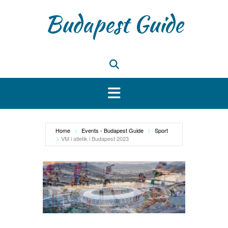
Skip
Budapest Guide
to
content
Home
Events - Budapest Guide
Sport
VM i atletik i Budapest 2023