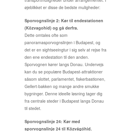
transportmuligheder under arrangementet. I
øjeblikket er disse de bedste muligheder:
Sporvognslinje 2: Kør til endestationen
(Közvagohid) og gå derfra.
Dette omtales ofte som
panoramasporvognslinjen i Budapest, og
det er en sightseeingtur i sig selv at rejse fra
den ene endestation til den anden.
Sporvognen kører langs Donau. Undervejs
kan du se populære Budapest-attraktioner
såsom slottet, parlamentet, fiskerbastionen,
Gellert-bakken og mange andre smukke
bygninger. Denne ideelle løsning tager dig
fra centrale steder i Budapest langs Donau
til stedet.
Sporvognslinje 24: Kør med
sporvognslinje 24 til Közvágóhid.