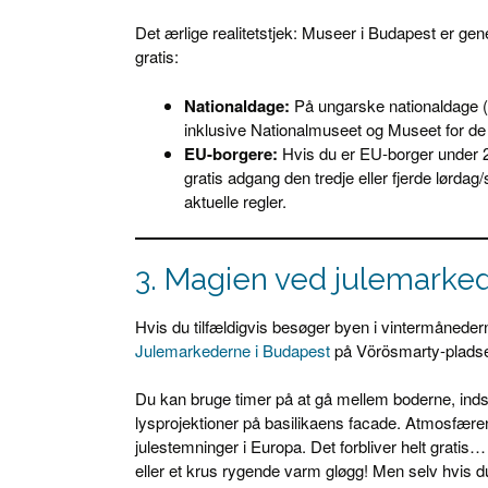
Det ærlige realitetstjek: Museer i Budapest er gen
gratis:
Nationaldage:
På ungarske nationaldage (1
inklusive Nationalmuseet og Museet for de 
EU-borgere:
Hvis du er EU-borger under 26
gratis adgang den tredje eller fjerde lørd
aktuelle regler.
3. Magien ved julemarked
Hvis du tilfældigvis besøger byen i vintermånederne
Julemarkederne i Budapest
på Vörösmarty-pladsen
Du kan bruge timer på at gå mellem boderne, inds
lysprojektioner på basilikaens facade. Atmosfæren 
julestemninger i Europa. Det forbliver helt gratis… l
eller et krus rygende varm gløgg! Men selv hvis du