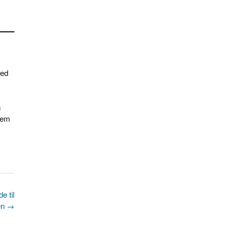
ned
m
nnem
e til
en
→