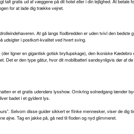
 talt gratis ud af væggene på dit hotel eller i din lejlighed. At betale fo
gen for at lade dig trække vejret.
rolleindehaveren. At gå langs flodbredden er uden tvivl den bedste g
på udsigter i postkort-kvalitet ved hvert sving.
(der ligner en gigantisk gotisk bryllupskage), den ikoniske Kædebro 
t. Det er den type gåtur, hvor dit mobilbatteri sandsynligvis dør af de
tten er et gratis udendørs lysshow. Omkring solnedgang tænder by
iver badet i et gyldent lys.
ours”. Selvom disse guider sikkert er flinke mennesker, viser de dig ti
dine øjne. Tag en jakke på, gå ned til floden og nyd glimmeret.