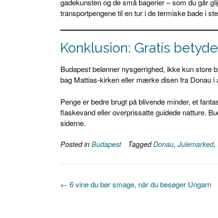
gadekunsten og de små bagerier – som du går glip a
transportpengene til en tur i de termiske bade i ste
Konklusion: Gratis betyde
Budapest belønner nysgerrighed, ikke kun store b
bag Mattias-kirken eller mærke disen fra Donau i 
Penge er bedre brugt på blivende minder, et fant
flaskevand eller overprissatte guidede natture. Bu
siderne.
Posted in
Budapest
Tagged
Donau
,
Julemarked
,
Post
←
6 vine du bør smage, når du besøger Ungarn
navigation