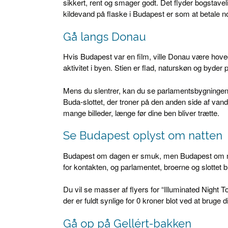
sikkert, rent og smager godt. Det flyder bogstaveligt
kildevand på flaske i Budapest er som at betale no
Gå langs Donau
Hvis Budapest var en film, ville Donau være hoved
aktivitet i byen. Stien er flad, naturskøn og byder 
Mens du slentrer, kan du se parlamentsbygningen 
Buda-slottet, der troner på den anden side af vande
mange billeder, længe før dine ben bliver trætte.
Se Budapest oplyst om natten
Budapest om dagen er smuk, men Budapest om na
for kontakten, og parlamentet, broerne og slottet bl
Du vil se masser af flyers for “Illuminated Night T
der er fuldt synlige for 0 kroner blot ved at bruge 
Gå op på Gellért-bakken