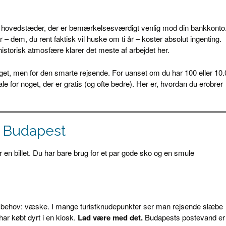
e hovedstæder, der er bemærkelsesværdigt venlig mod din bankkonto
 – dem, du rent faktisk vil huske om ti år – koster absolut ingenting.
storisk atmosfære klarer det meste af arbejdet her.
get, men for den smarte rejsende. For uanset om du har 100 eller 10
le for noget, der er gratis (og ofte bedre). Her er, hvordan du erobrer
 i Budapest
 en billet. Du har bare brug for et par gode sko og en smule
 behov: væske. I mange turistknudepunkter ser man rejsende slæbe
har købt dyrt i en kiosk.
Lad være med det.
Budapests postevand er