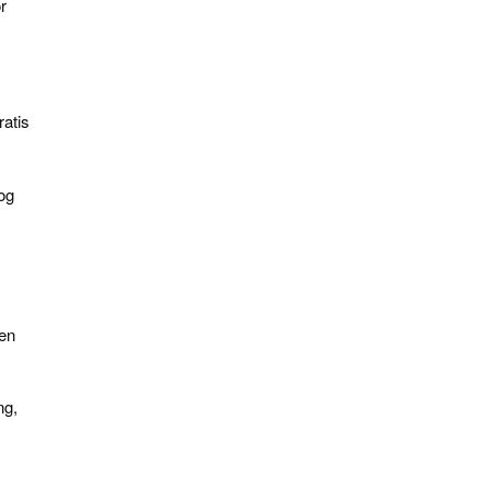
r
ratis
og
en
ng,