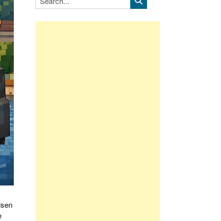
lsen
e