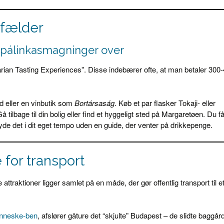
tfælder
 pálinkasmagninger over
arian Tasting Experiences”. Disse indebærer ofte, at man betaler 300
d eller en vinbutik som
Bortársaság
. Køb et par flasker Tokaji- eller
Gå tilbage til din bolig eller find et hyggeligt sted på Margaretøen. Du f
yde det i dit eget tempo uden en guide, der venter på drikkepenge.
e for transport
 attraktioner ligger samlet på en måde, der gør offentlig transport til e
enneske-ben
, afslører gåture det “skjulte” Budapest – de slidte baggår