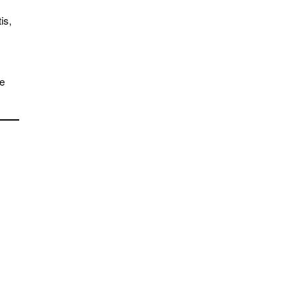
is,
se