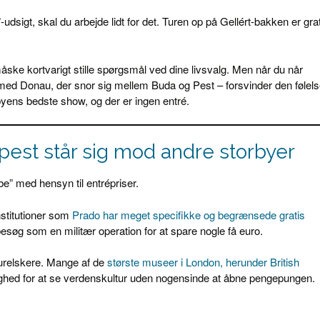
-udsigt, skal du arbejde lidt for det. Turen op på Gellért-bakken er grat
måske kortvarigt stille spørgsmål ved dine livsvalg. Men når du når
 – med Donau, der snor sig mellem Buda og Pest – forsvinder den følel
 byens bedste show, og der er ingen entré.
est står sig mod andre storbyer
be” med hensyn til entrépriser.
stitutioner som
Prado har meget specifikke og begrænsede gratis
 besøg som en militær operation for at spare nogle få euro.
turelskere. Mange af de
største museer i London, herunder British
ulighed for at se verdenskultur uden nogensinde at åbne pengepungen.