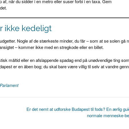
f, når du sidder i en metro eller suser forbi i en taxa. Gem
det.
r ikke kedeligt
udgetter. Nogle af de stærkeste minder, du får – som at se solen gå 
ansigtet – kommer ikke med en stregkode eller en billet.
astisk måltid eller en afslappende spadag end på unødvendige ting so
dapest er en åben bog; du skal bare være villig til selv at vandre ge
Parlament
Er det nemt at udforske Budapest til fods? En ærlig guid
normale menneske-b