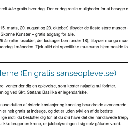
erelt
ikke
gratis hver dag. Der er dog reelle muligheder for at besøge
5. marts, 20. august og 23. oktober) tilbyder de fleste store museer 
Skønne Kunster – gratis adgang for alle.
 år (eller forælder, der ledsager børn under 18), tilbyder mange mus
ag/søndag i måneden. Tjek altid det specifikke museums hjemmeside fo
erne (En gratis sanseoplevelse)
, venter der dig en oplevelse, som koster nøjagtig nul forinter.
 og ved Skt. Stefans Basilika er legendariske.
nuse duften af ristede kastanjer og kanel og beundre de avancerede
er helt gratis at indsuge, og det er uden tvivl en af de bedste
ige indtil du beslutter dig for, at du
må
have det der håndlavede træp
 ikke bruger en krone, er julebelysningen i sig selv gåturen værd.