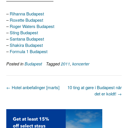
———————————
–
Rihanna Budapest
–
Roxette Budapest
–
Roger Waters Budapest
–
Sting Budapest
–
Santana Budapest
–
Shakira Budapest
–
Formula 1 Budapest
Posted in
Budapest
Tagged
2011
,
koncerter
Post
←
Hotel anbefalinger [marts]
10 ting at gøre i Budapest når
navigation
det er koldt!
→