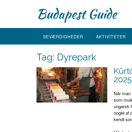
Skip
Budapest Guide
to
content
SEVÆRDIGHEDER
AKTIVITETER
Tag:
Dyrepark
Kürt
2025
Når man 
som mulig
ungarsk f
noget af 
kendt so