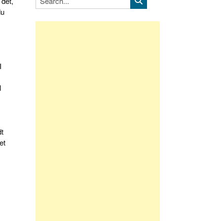
 det,
du
I
l
t
et