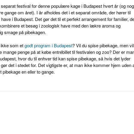
 separat festival for denne populære kage i Budapest hvert år (og nog
e gange om året). I år afholdes det i et separat område, der hører til
have i Budapest. Det gør det til et perfekt arrangement for familier, d
 kombinere et besøg i zoologisk have med den lækre aroma og
lig smage på pibekagen.
 ikke som et
godt program i Budapest
? Vil du spise pibekage, men vil
e mange penge på at købe entrébillet til festivalen og zoo? Der er ma
Budapest, hvor du til enhver tid kan spise pibekage, så hvis det lyder
 gør det i stedet for. Det vigtigste er, at man ikke kommer hjem uden 
t pibekage en eller to gange.