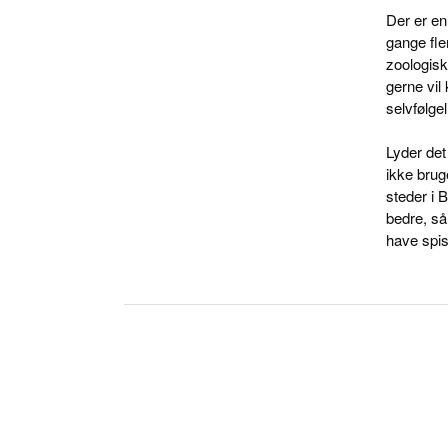
Der er en
gange fler
zoologisk 
gerne vil
selvfølge
Lyder det
ikke brug
steder i 
bedre, så
have spis