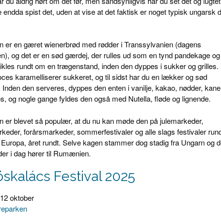
 du aldrig hørt om det før, men sandsynligvis har du set det og lugtet
endda spist det, uden at vise at det faktisk er noget typisk ungarsk 
 er en gæret wienerbrød med rødder i Transsylvanien (dagens
, og det er en sød gærdej, der rulles ud som en tynd pandekage og
vikles rundt om en trægenstand, inden den dyppes i sukker og grilles. 
ces karamelliserer sukkeret, og til sidst har du en lækker og sød
 Inden den serveres, dyppes den enten i vanilje, kakao, nødder, kane
os, og nogle gange fyldes den også med Nutella, fløde og lignende.
 er blevet så populær, at du nu kan møde den på julemarkeder,
eder, forårsmarkeder, sommerfestivaler og alle slags festivaler rund
 Europa, året rundt. Selve kagen stammer dog stadig fra Ungarn og d
er i dag hører til Rumænien.
öskalács Festival 2025
-12 oktober
reparken