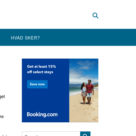
HVAD SKER?
get
re