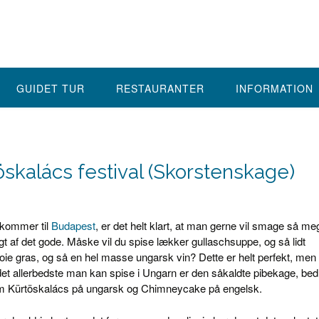
GUIDET TUR
RESTAURANTER
INFORMATION
öskalács festival (Skorstenskage)
kommer til
Budapest
, er det helt klart, at man gerne vil smage så me
t af det gode. Måske vil du spise lækker gullaschsuppe, og så lidt
oie gras, og så en hel masse ungarsk vin? Dette er helt perfekt, men
det allerbedste man kan spise i Ungarn er den såkaldte pibekage, bed
m Kürtöskalács på ungarsk og Chimneycake på engelsk.