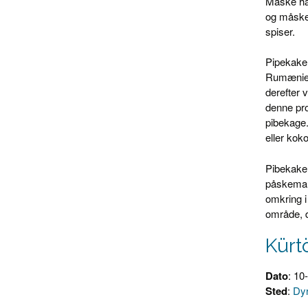
Måske har
og måske 
spiser.
Pipekaken
Rumænien)
derefter 
denne pro
pibekage.
eller kok
Pibekaken
påskemark
omkring i
område, d
Kürt
Dato
: 10
Sted
:
Dy