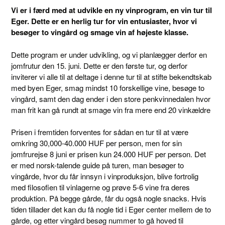
Vi er i færd med at udvikle en ny vinprogram, en vin tur til
Eger. Dette er en herlig tur for vin entusiaster, hvor vi
besøger to vingård og smage vin af højeste klasse.
Dette program er under udvikling, og vi planlægger derfor en
jomfrutur den 15. juni. Dette er den første tur, og derfor
inviterer vi alle til at deltage i denne tur til at stifte bekendtskab
med byen Eger, smag mindst 10 forskellige vine, besøge to
vingård, samt den dag ender i den store penkvinnedalen hvor
man frit kan gå rundt at smage vin fra mere end 20 vinkældre
Prisen i fremtiden forventes for sådan en tur til at være
omkring 30,000-40.000 HUF per person, men for sin
jomfrurejse 8 juni er prisen kun 24.000 HUF per person. Det
er med norsk-talende guide på turen, man besøger to
vingårde, hvor du får innsyn i vinproduksjon, blive fortrolig
med filosofien til vinlagerne og prøve 5-6 vine fra deres
produktion. På begge gårde, får du også nogle snacks. Hvis
tiden tillader det kan du få nogle tid i Eger center mellem de to
gårde, og etter vingård besøg nummer to gå hoved til