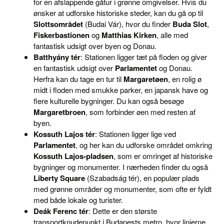
for en afslappende gåtur i grønne omgivelser. Hvis du
ønsker at udforske historiske steder, kan du gå op til
Slottsområdet
(Budai Vár), hvor du finder
Buda Slot
,
Fiskerbastionen
og
Matthias Kirken
, alle med
fantastisk udsigt over byen og Donau.
Batthyány tér
: Stationen ligger tæt på floden og giver
en fantastisk udsigt over
Parlamentet
og Donau.
Herfra kan du tage en tur til
Margaretøen
, en rolig ø
midt i floden med smukke parker, en japansk have og
flere kulturelle bygninger. Du kan også besøge
Margaretbroen
, som forbinder øen med resten af
byen.
Kossuth Lajos tér
: Stationen ligger lige ved
Parlamentet
, og her kan du udforske området omkring
Kossuth Lajos-pladsen
, som er omringet af historiske
bygninger og monumenter. I nærheden finder du også
Liberty Square
(Szabadság tér), en populær plads
med grønne områder og monumenter, som ofte er fyldt
med både lokale og turister.
Deák Ferenc tér
: Dette er den største
transportknudepunkt i Budapests metro, hvor linjerne