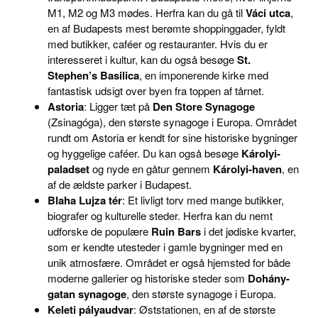
M1, M2 og M3 mødes. Herfra kan du gå til
Váci utca
,
en af Budapests mest berømte shoppinggader, fyldt
med butikker, caféer og restauranter. Hvis du er
interesseret i kultur, kan du også besøge
St.
Stephen’s Basilica
, en imponerende kirke med
fantastisk udsigt over byen fra toppen af tårnet.
Astoria
: Ligger tæt på
Den Store Synagoge
(Zsinagóga), den største synagoge i Europa. Området
rundt om Astoria er kendt for sine historiske bygninger
og hyggelige caféer. Du kan også besøge
Károlyi-
paladset
og nyde en gåtur gennem
Károlyi-haven
, en
af de ældste parker i Budapest.
Blaha Lujza tér
: Et livligt torv med mange butikker,
biografer og kulturelle steder. Herfra kan du nemt
udforske de populære
Ruin Bars
i det jødiske kvarter,
som er kendte utesteder i gamle bygninger med en
unik atmosfære. Området er også hjemsted for både
moderne gallerier og historiske steder som
Dohány-
gatan synagoge
, den største synagoge i Europa.
Keleti pályaudvar
: Øststationen, en af de største