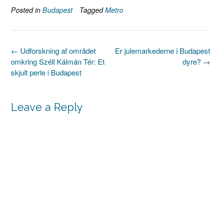
Posted in
Budapest
Tagged
Metro
Post
←
Udforskning af området
Er julemarkederne i Budapest
navigation
omkring Széll Kálmán Tér: Et
dyre?
→
skjult perle i Budapest
Leave a Reply