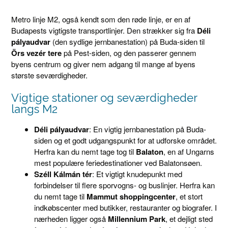
Metro linje M2, også kendt som den røde linje, er en af
Budapests vigtigste transportlinjer. Den strækker sig fra
Déli
pályaudvar
(den sydlige jernbanestation) på Buda-siden til
Örs vezér tere
på Pest-siden, og den passerer gennem
byens centrum og giver nem adgang til mange af byens
største seværdigheder.
Vigtige stationer og seværdigheder
langs M2
Déli pályaudvar
: En vigtig jernbanestation på Buda-
siden og et godt udgangspunkt for at udforske området.
Herfra kan du nemt tage tog til
Balaton
, en af Ungarns
mest populære feriedestinationer ved Balatonsøen.
Széll Kálmán tér
: Et vigtigt knudepunkt med
forbindelser til flere sporvogns- og buslinjer. Herfra kan
du nemt tage til
Mammut shoppingcenter
, et stort
indkøbscenter med butikker, restauranter og biografer. I
nærheden ligger også
Millennium Park
, et dejligt sted