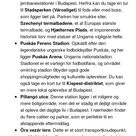
jernbanestationer i Budapest. Herfra kan du tage en tur
til
Stadsparken (Városliget)
til fods eller med buss,
som ligger tæt på. Parken har smukke stier,
Szechenyi termalbadene
, et af Europas største
termalbade, og
Hjælternes Plads
, et imponerende
historisk torv med statuer af Ungarns vigtigste helte.
Puskás Ferenc Stadion
: Opkaldt efter den
legendariske ungarske fodboldspiller Puskás, og her
ligger
Puskás Arena
, Ungarns nationalstadion.
Stadionet er et vartegn for fodboldfans, og området
omkring stadion tilbyder også gode
shoppingmuligheder og kulturelle oplevelser. Du kan
også tage en kort tur til
Kispest-distriktet
, som giver
en mere lokal oplevelse af Budapest.
Pillangó utca
: Denne station ligger i et roligere og
mere boligområde, men det er stadig et dejligt område
at opleve det daglige liv i Budapest. I nærheden finder
du flere caféer og parker, som er perfekte til en
afslappende eftermiddag.
Örs vezér tere
: Dette er et stort transportknudepunkt,