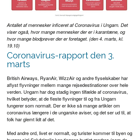
Antallet af mennesker inficeret af Coronavirus i Ungarn. Det
viser også, hvor mange mennesker der er i karantæne, og
hvor mange blodprøver der er foretaget. (den 4. marts, kl.
19.10)
Coronavirus-rapport den 3.
marts
British Airways, RyanAir, WizzAir og andre flyselskaber har
aflyst flyvninger mellem mange rejsedestinationer over hele
verden. Ungarn har dog stadig ingen tilfælde af coronavirus,
hvilket betyder, at de fleste flyvninger til og fra Ungarn
fungerer som normalt. Der er ikke så mange artikler om
coronavirus længere i de ungarske aviser, og det ser ud til, at
folk har glemt lidt af det.
Med andre ord, livet er normalt, og turister kommer til byen og
hygger sig! Selvfølgelig kan tingene hurtigt ændres (som de