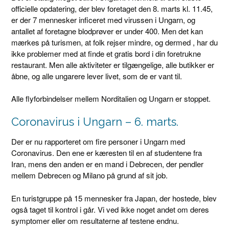
officielle opdatering, der blev foretaget den 8. marts kl. 11.45,
er der 7 mennesker inficeret med virussen i Ungarn, og
antallet af foretagne blodprøver er under 400. Men det kan
mærkes på turismen, at folk rejser mindre, og dermed , har du
ikke problemer med at finde et gratis bord i din foretrukne
restaurant. Men alle aktiviteter er tilgængelige, alle butikker er
åbne, og alle ungarere lever livet, som de er vant til.
Alle flyforbindelser mellem Norditalien og Ungarn er stoppet.
Coronavirus i Ungarn – 6. marts.
Der er nu rapporteret om fire personer i Ungarn med
Coronavirus. Den ene er kæresten til en af studentene fra
Iran, mens den anden er en mand i Debrecen, der pendler
mellem Debrecen og Milano på grund af sit job.
En turistgruppe på 15 mennesker fra Japan, der hostede, blev
også taget til kontrol i går. Vi ved ikke noget andet om deres
symptomer eller om resultaterne af testene endnu.