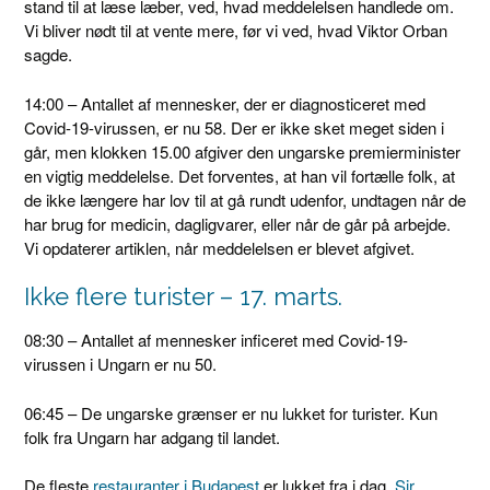
stand til at læse læber, ved, hvad meddelelsen handlede om.
Vi bliver nødt til at vente mere, før vi ved, hvad Viktor Orban
sagde.
14:00 – Antallet af mennesker, der er diagnosticeret med
Covid-19-virussen, er nu 58. Der er ikke sket meget siden i
går, men klokken 15.00 afgiver den ungarske premierminister
en vigtig meddelelse. Det forventes, at han vil fortælle folk, at
de ikke længere har lov til at gå rundt udenfor, undtagen når de
har brug for medicin, dagligvarer, eller når de går på arbejde.
Vi opdaterer artiklen, når meddelelsen er blevet afgivet.
Ikke flere turister – 17. marts.
08:30 – Antallet af mennesker inficeret med Covid-19-
virussen i Ungarn er nu 50.
06:45 – De ungarske grænser er nu lukket for turister. Kun
folk fra Ungarn har adgang til landet.
De fleste
restauranter i Budapest
er lukket fra i dag.
Sir