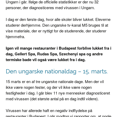
Ungarn i går. Ifølge de officielle statistikker er der nu 32
personer, der diagnosticeres med virussen i Ungarn.
I dag er den første dag, hvor alle skoler bliver lukket. Eleverne
studerer derhjemme. Den ungarske tv-kanal M5 bruges til at
vise materiale, der er nyttigt for de studerende, der studerer
hjemmefra.
Igen vil mange restauranter i Budapest forblive lukket fra i
dag, Gellert Spa, Rudas Spa, Szechenyi spa og andre
termiske bade vil også være lukket fra i dag.
Den ungarske nationaldag – 15. marts.
15 marts er en af ​​tre ungarske nationale dage. Men der vil
ikke være nogen fester, og der vil ikke være nogen
festligheder i dag. I går blev 11 nye mennesker diagnosticeret
med virussen (det største antal på en dag indtil videre).
Virussen har allerede haft en negativ indflydelse på
restauranter i Budapest. I går modtog vi rapporter om, at nogle