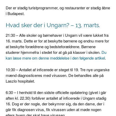
Der er stadig turistprogrammer, og restauranter er stadig åbne
i Budapest.
Hvad sker der i Ungarn? – 13. marts.
21:30 – Alle skoler og børnehaver i Ungarn vil være lukket fra
16. marts. Dette er for at beskytte børnene og endnu mere for
at beskytte forældrene og bedsteforældrene. Børnene
studerer hjemmefra i stedet for at gå på klasser i skolen.
Du
kan læse mere om denne meddelelse i den følgende artikel
.
10:30 – Antallet af inficerede er steget til 19. Tre nye ungarske
mænd diagnosticeres med virussen. De behandles alle på
Laszlo hospitalet.
6:30 – I henhold til den sidste officielle opdatering (givet i går
aften kl. 22.30) forbliver antallet af inficerede i Ungarn stadig
16. Dog er der nogle, der bekymrer sig, da den dame, der i
går fik diagnosen virus, fik virussen uden at møde nogen
ellers hvem der skal have virussen.