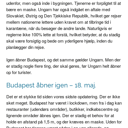
udenfor, men også inde i bygningen. Tjenerne er forpligtet til at
bære en maske. Ungarn har også indgået en aftale med
Slovakiet, Østrig og Den Tjekkiske Republik, hvilket gør rejser
mellem nationerne lettere uden kravet om at tilbringe tid i
karantæne, når du besøger de andre lande. Naturligvis er
reglerne ikke 100% lette at forstå, hvilket betyder, at du stadig
skal være forsigtig og bede om yderligere hjælp, inden du
planlægger din rejse.
Igen åbner Budapest, og det samme gælder Ungarn. Men der
er stadig nogle flere ting, der skal gøres, før Ungarn helt åbner
op for turister.
Budapest åbner igen – 18. maj.
Det er et stykke tid siden vores sidste opdatering. Der er ikke
sket meget. Budapest har været i lockdown, men fra i dag kan
restauranter (udendørs områder), butikker, indkøbscentre og
lignende områder åbnes igen. Der er stadig et behov for at
holde en afstand på 1,5 m, og der kræves en maske. Uden for
Budapest har tingene været sådan i en uge allerede, og