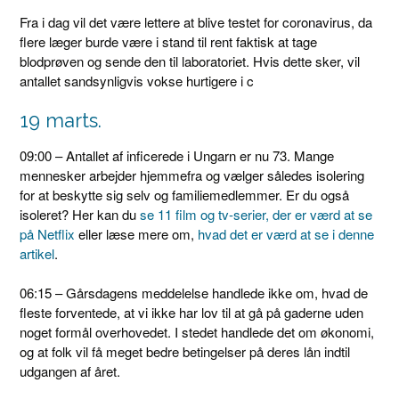
Fra i dag vil det være lettere at blive testet for coronavirus, da
flere læger burde være i stand til rent faktisk at tage
blodprøven og sende den til laboratoriet. Hvis dette sker, vil
antallet sandsynligvis vokse hurtigere i c
19 marts.
09:00 – Antallet af inficerede i Ungarn er nu 73. Mange
mennesker arbejder hjemmefra og vælger således isolering
for at beskytte sig selv og familiemedlemmer. Er du også
isoleret? Her kan du
se 11 film og tv-serier, der er værd at se
på Netflix
eller læse mere om,
hvad det er værd at se i denne
artikel
.
06:15 – Gårsdagens meddelelse handlede ikke om, hvad de
fleste forventede, at vi ikke har lov til at gå på gaderne uden
noget formål overhovedet. I stedet handlede det om økonomi,
og at folk vil få meget bedre betingelser på deres lån indtil
udgangen af ​​året.