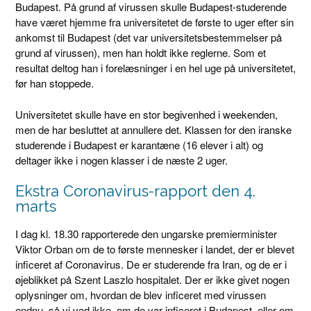
Budapest. På grund af virussen skulle Budapest-studerende
have været hjemme fra universitetet de første to uger efter sin
ankomst til Budapest (det var universitetsbestemmelser på
grund af virussen), men han holdt ikke reglerne. Som et
resultat deltog han i forelæsninger i en hel uge på universitetet,
før han stoppede.
Universitetet skulle have en stor begivenhed i weekenden,
men de har besluttet at annullere det. Klassen for den iranske
studerende i Budapest er karantæne (16 elever i alt) og
deltager ikke i nogen klasser i de næste 2 uger.
Ekstra Coronavirus-rapport den 4.
marts
I dag kl. 18.30 rapporterede den ungarske premierminister
Viktor Orban om de to første mennesker i landet, der er blevet
inficeret af Coronavirus. De er studerende fra Iran, og de er i
øjeblikket på Szent Laszlo hospitalet. Der er ikke givet nogen
oplysninger om, hvordan de blev inficeret med virussen
endnu, så vi ved ikke, om de var inficeret i Budapest, eller om