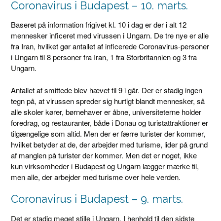
Coronavirus i Budapest – 10. marts.
Baseret på information frigivet kl. 10 i dag er der i alt 12
mennesker inficeret med virussen i Ungarn. De tre nye er alle
fra Iran, hvilket gør antallet af inficerede Coronavirus-personer
i Ungarn til 8 personer fra Iran, 1 fra Storbritannien og 3 fra
Ungarn.
Antallet af smittede blev hævet til 9 i går. Der er stadig ingen
tegn på, at virussen spreder sig hurtigt blandt mennesker, så
alle skoler kører, børnehaver er åbne, universiteterne holder
foredrag, og restauranter, både i Donau og turistattraktioner er
tilgængelige som altid. Men der er færre turister der kommer,
hvilket betyder at de, der arbejder med turisme, lider på grund
af manglen på turister der kommer. Men det er noget, ikke
kun virksomheder i Budapest og Ungarn lægger mærke til,
men alle, der arbejder med turisme over hele verden.
Coronavirus i Budapest – 9. marts.
Det er stadig meget stille i Ungarn. I henhold til den sidste