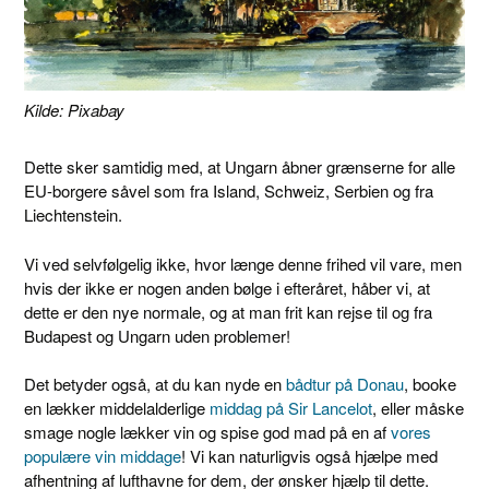
Kilde: Pixabay
Dette sker samtidig med, at Ungarn åbner grænserne for alle
EU-borgere såvel som fra Island, Schweiz, Serbien og fra
Liechtenstein.
Vi ved selvfølgelig ikke, hvor længe denne frihed vil vare, men
hvis der ikke er nogen anden bølge i efteråret, håber vi, at
dette er den nye normale, og at man frit kan rejse til og fra
Budapest og Ungarn uden problemer!
Det betyder også, at du kan nyde en
bådtur på Donau
, booke
en lækker middelalderlige
middag på Sir Lancelot
, eller måske
smage nogle lækker vin og spise god mad på en af
​​vores
populære vin middage
! Vi kan naturligvis også hjælpe med
afhentning af lufthavne for dem, der ønsker hjælp til dette.