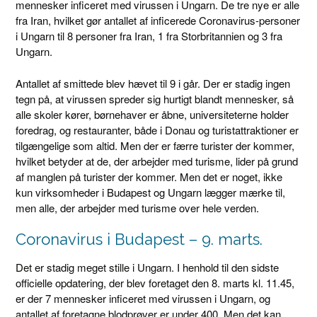
mennesker inficeret med virussen i Ungarn. De tre nye er alle
fra Iran, hvilket gør antallet af inficerede Coronavirus-personer
i Ungarn til 8 personer fra Iran, 1 fra Storbritannien og 3 fra
Ungarn.
Antallet af smittede blev hævet til 9 i går. Der er stadig ingen
tegn på, at virussen spreder sig hurtigt blandt mennesker, så
alle skoler kører, børnehaver er åbne, universiteterne holder
foredrag, og restauranter, både i Donau og turistattraktioner er
tilgængelige som altid. Men der er færre turister der kommer,
hvilket betyder at de, der arbejder med turisme, lider på grund
af manglen på turister der kommer. Men det er noget, ikke
kun virksomheder i Budapest og Ungarn lægger mærke til,
men alle, der arbejder med turisme over hele verden.
Coronavirus i Budapest – 9. marts.
Det er stadig meget stille i Ungarn. I henhold til den sidste
officielle opdatering, der blev foretaget den 8. marts kl. 11.45,
er der 7 mennesker inficeret med virussen i Ungarn, og
antallet af foretagne blodprøver er under 400. Men det kan