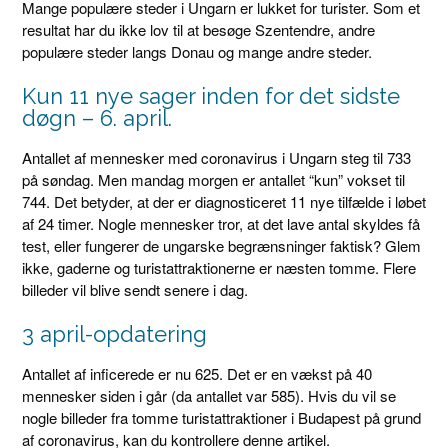
Mange populære steder i Ungarn er lukket for turister. Som et
resultat har du ikke lov til at besøge Szentendre, andre
populære steder langs Donau og mange andre steder.
Kun 11 nye sager inden for det sidste
døgn – 6. april.
Antallet af mennesker med coronavirus i Ungarn steg til 733
på søndag. Men mandag morgen er antallet “kun” vokset til
744. Det betyder, at der er diagnosticeret 11 nye tilfælde i løbet
af 24 timer. Nogle mennesker tror, ​​at det lave antal skyldes få
test, eller fungerer de ungarske begrænsninger faktisk? Glem
ikke, gaderne og turistattraktionerne er næsten tomme. Flere
billeder vil blive sendt senere i dag.
3 april-opdatering
Antallet af inficerede er nu 625. Det er en vækst på 40
mennesker siden i går (da antallet var 585). Hvis du vil se
nogle billeder fra tomme turistattraktioner i Budapest på grund
af coronavirus, kan du kontrollere denne artikel.