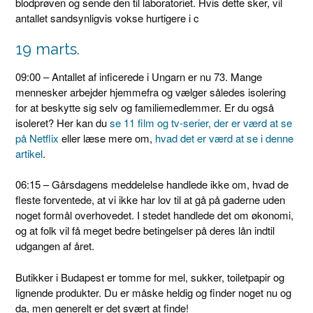
blodprøven og sende den til laboratoriet. Hvis dette sker, vil
antallet sandsynligvis vokse hurtigere i c
19 marts.
09:00 – Antallet af inficerede i Ungarn er nu 73. Mange
mennesker arbejder hjemmefra og vælger således isolering
for at beskytte sig selv og familiemedlemmer. Er du også
isoleret? Her kan du
se 11 film og tv-serier, der er værd at se
på Netflix
eller læse mere om,
hvad det er værd at se i denne
artikel
.
06:15 – Gårsdagens meddelelse handlede ikke om, hvad de
fleste forventede, at vi ikke har lov til at gå på gaderne uden
noget formål overhovedet. I stedet handlede det om økonomi,
og at folk vil få meget bedre betingelser på deres lån indtil
udgangen af ​​året.
Butikker i Budapest er tomme for mel, sukker, toiletpapir og
lignende produkter. Du er måske heldig og finder noget nu og
da, men generelt er det svært at finde!