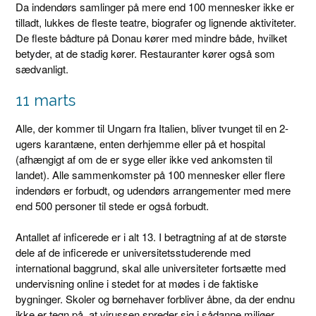
Da indendørs samlinger på mere end 100 mennesker ikke er
tilladt, lukkes de fleste teatre, biografer og lignende aktiviteter.
De fleste bådture på Donau kører med mindre både, hvilket
betyder, at de stadig kører. Restauranter kører også som
sædvanligt.
11 marts
Alle, der kommer til Ungarn fra Italien, bliver tvunget til en 2-
ugers karantæne, enten derhjemme eller på et hospital
(afhængigt af om de er syge eller ikke ved ankomsten til
landet). Alle sammenkomster på 100 mennesker eller flere
indendørs er forbudt, og udendørs arrangementer med mere
end 500 personer til stede er også forbudt.
Antallet af inficerede er i alt 13. I betragtning af at de største
dele af de inficerede er universitetsstuderende med
international baggrund, skal alle universiteter fortsætte med
undervisning online i stedet for at mødes i de faktiske
bygninger. Skoler og børnehaver forbliver åbne, da der endnu
ikke er tegn på, at virussen spreder sig i sådanne miljøer.