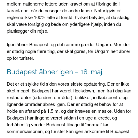
mellem nationerne lettere uden kravet om at tilbringe tid i
karantæne, når du besøger de andre lande. Naturligvis er
reglerne ikke 100% lette at forstå, hvilket betyder, at du stadig
skal være forsigtig og bede om yderligere hjælp, inden du
planlægger din rejse.
Igen åbner Budapest, og det samme gælder Ungarn. Men der
er stadig nogle flere ting, der skal gøres, før Ungarn helt åbner
op for turister.
Budapest åbner igen – 18. maj.
Det er et stykke tid siden vores sidste opdatering. Der er ikke
sket meget. Budapest har været i lockdown, men fra i dag kan
restauranter (udendørs områder), butikker, indkøbscentre og
lignende områder åbnes igen. Der er stadig et behov for at
holde en afstand på 1,5 m, og der kræves en maske. Uden for
Budapest har tingene været sådan i en uge allerede, og
forhåbentlig vender Budapest tilbage til “normal” før
sommersæsonen, og turister kan igen ankomme til Budapest.