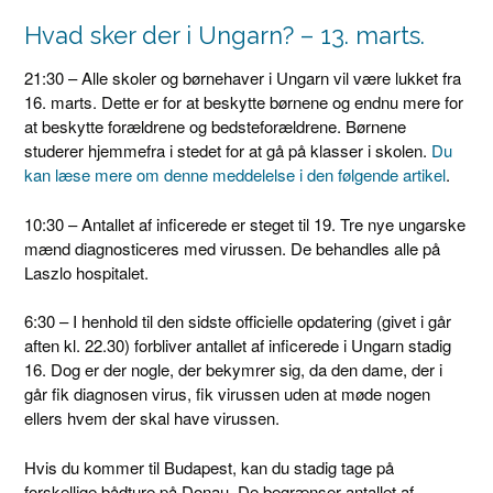
Hvad sker der i Ungarn? – 13. marts.
21:30 – Alle skoler og børnehaver i Ungarn vil være lukket fra
16. marts. Dette er for at beskytte børnene og endnu mere for
at beskytte forældrene og bedsteforældrene. Børnene
studerer hjemmefra i stedet for at gå på klasser i skolen.
Du
kan læse mere om denne meddelelse i den følgende artikel
.
10:30 – Antallet af inficerede er steget til 19. Tre nye ungarske
mænd diagnosticeres med virussen. De behandles alle på
Laszlo hospitalet.
6:30 – I henhold til den sidste officielle opdatering (givet i går
aften kl. 22.30) forbliver antallet af inficerede i Ungarn stadig
16. Dog er der nogle, der bekymrer sig, da den dame, der i
går fik diagnosen virus, fik virussen uden at møde nogen
ellers hvem der skal have virussen.
Hvis du kommer til Budapest, kan du stadig tage på
forskellige bådture på Donau. De begrænser antallet af