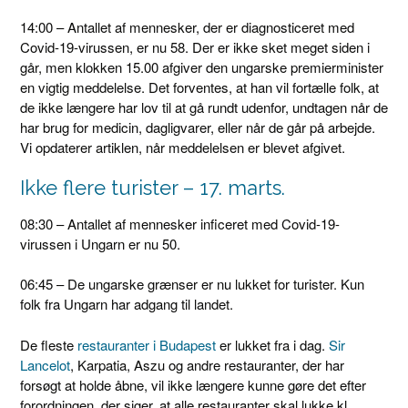
14:00 – Antallet af mennesker, der er diagnosticeret med
Covid-19-virussen, er nu 58. Der er ikke sket meget siden i
går, men klokken 15.00 afgiver den ungarske premierminister
en vigtig meddelelse. Det forventes, at han vil fortælle folk, at
de ikke længere har lov til at gå rundt udenfor, undtagen når de
har brug for medicin, dagligvarer, eller når de går på arbejde.
Vi opdaterer artiklen, når meddelelsen er blevet afgivet.
Ikke flere turister – 17. marts.
08:30 – Antallet af mennesker inficeret med Covid-19-
virussen i Ungarn er nu 50.
06:45 – De ungarske grænser er nu lukket for turister. Kun
folk fra Ungarn har adgang til landet.
De fleste
restauranter i Budapest
er lukket fra i dag.
Sir
Lancelot
, Karpatia, Aszu og andre restauranter, der har
forsøgt at holde åbne, vil ikke længere kunne gøre det efter
forordningen, der siger, at alle restauranter skal lukke kl.