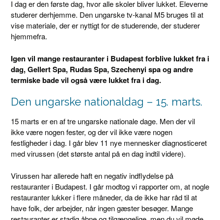
I dag er den første dag, hvor alle skoler bliver lukket. Eleverne
studerer derhjemme. Den ungarske tv-kanal M5 bruges til at
vise materiale, der er nyttigt for de studerende, der studerer
hjemmefra.
Igen vil mange restauranter i Budapest forblive lukket fra i
dag, Gellert Spa, Rudas Spa, Szechenyi spa og andre
termiske bade vil også være lukket fra i dag.
Den ungarske nationaldag – 15. marts.
15 marts er en af ​​tre ungarske nationale dage. Men der vil
ikke være nogen fester, og der vil ikke være nogen
festligheder i dag. I går blev 11 nye mennesker diagnosticeret
med virussen (det største antal på en dag indtil videre).
Virussen har allerede haft en negativ indflydelse på
restauranter i Budapest. I går modtog vi rapporter om, at nogle
restauranter lukker i flere måneder, da de ikke har råd til at
have folk, der arbejder, når ingen gæster besøger. Mange
restauranter er stadig åbne og tilgængelige, men du vil møde