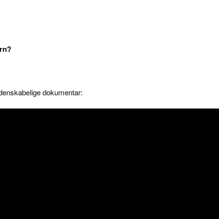
arn?
videnskabelige dokumentar: