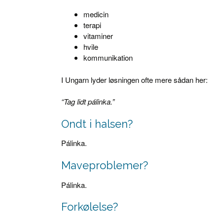
medicin
terapi
vitaminer
hvile
kommunikation
I Ungarn lyder løsningen ofte mere sådan her:
“Tag lidt pálinka.”
Ondt i halsen?
Pálinka.
Maveproblemer?
Pálinka.
Forkølelse?