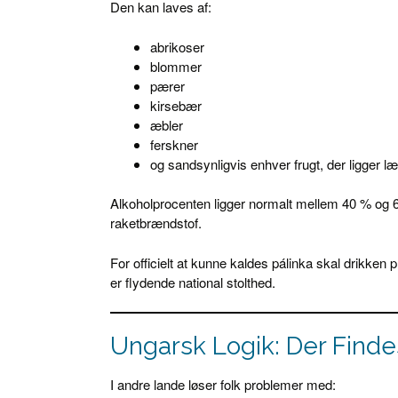
Den kan laves af:
abrikoser
blommer
pærer
kirsebær
æbler
ferskner
og sandsynligvis enhver frugt, der ligger l
Alkoholprocenten ligger normalt mellem 40 % og
raketbrændstof.
For officielt at kunne kaldes pálinka skal drikken
er flydende national stolthed.
Ungarsk Logik: Der Findes
I andre lande løser folk problemer med: