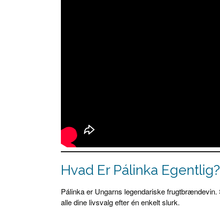
Hvad Er Pálinka Egentlig?
Pálinka er Ungarns legendariske frugtbrændevin.
alle dine livsvalg efter én enkelt slurk.