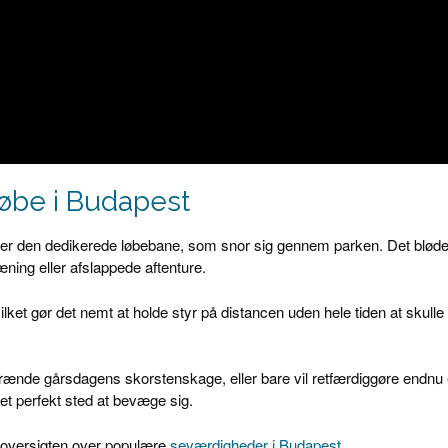
Løbe i Budapest
, er den dedikerede løbebane, som snor sig gennem parken. Det blød
ræning eller afslappede aftenture.
vilket gør det nemt at holde styr på distancen uden hele tiden at skulle
rbrænde gårsdagens skorstenskage, eller bare vil retfærdiggøre endnu
et perfekt sted at bevæge sig.
 oversigten over populære
seværdigheder i Budapest
.