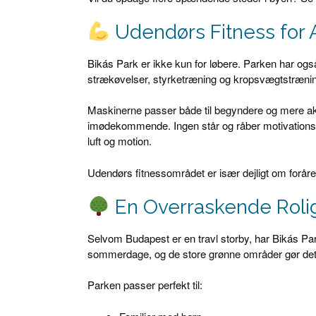
Udendørs Fitness for 
Bikás Park er ikke kun for løbere. Parken har og
strækøvelser, styrketræning og kropsvægtstræning
Maskinerne passer både til begyndere og mere akt
imødekommende. Ingen står og råber motivationsci
luft og motion.
Udendørs fitnessområdet er især dejligt om foråre
En Overraskende Roli
Selvom Budapest er en travl storby, har Bikás P
sommerdage, og de store grønne områder gør det l
Parken passer perfekt til: