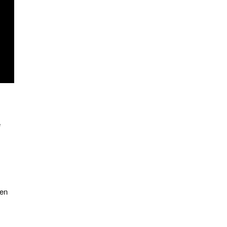
e
 en