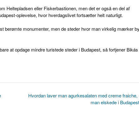
m Heltepladsen eller Fiskerbastionen, men det er også en del af
apest-oplevelse, hvor hverdagslivet fortsætter helt naturligt.
est berømte monumenter, men de steder hvor man virkelig mærker b
 bare at opdage mindre turistede steder i Budapest, så fortjener Bikás
e
Hvordan laver man agurkesalaten med creme fraiche,
man elskede i Budapes