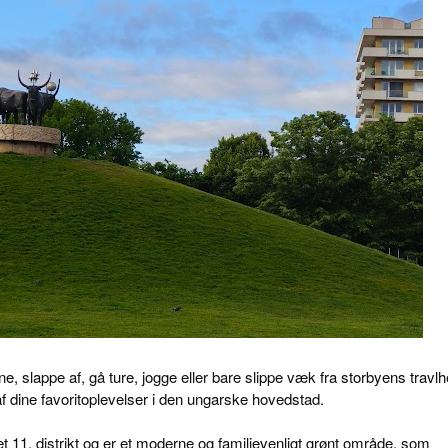
e, slappe af, gå ture, jogge eller bare slippe væk fra storbyens travlh
af dine favoritoplevelser i den ungarske hovedstad.
et 11. distrikt og er et moderne og familievenligt grønt område, som