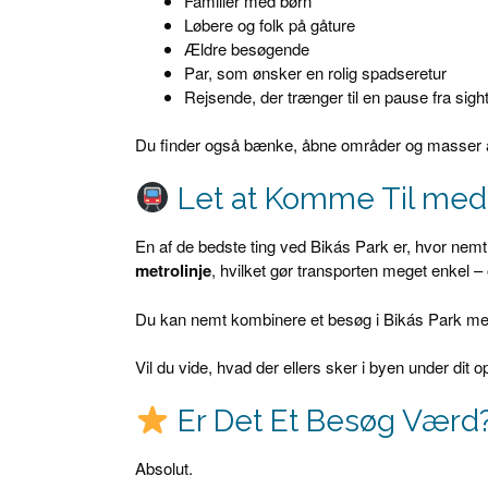
Familier med børn
Løbere og folk på gåture
Ældre besøgende
Par, som ønsker en rolig spadseretur
Rejsende, der trænger til en pause fra sigh
Du finder også bænke, åbne områder og masser af 
Let at Komme Til med 
En af de bedste ting ved Bikás Park er, hvor nem
metrolinje
, hvilket gør transporten meget enkel – o
Du kan nemt kombinere et besøg i Bikás Park med
Vil du vide, hvad der ellers sker i byen under dit
Er Det Et Besøg Værd
Absolut.