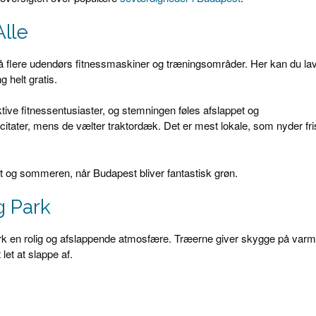
Alle
så flere udendørs fitnessmaskiner og træningsområder. Her kan du la
 helt gratis.
ive fitnessentusiaster, og stemningen føles afslappet og
tater, mens de vælter traktordæk. Det er mest lokale, som nyder fri
t og sommeren, når Budapest bliver fantastisk grøn.
g Park
ark en rolig og afslappende atmosfære. Træerne giver skygge på var
et at slappe af.