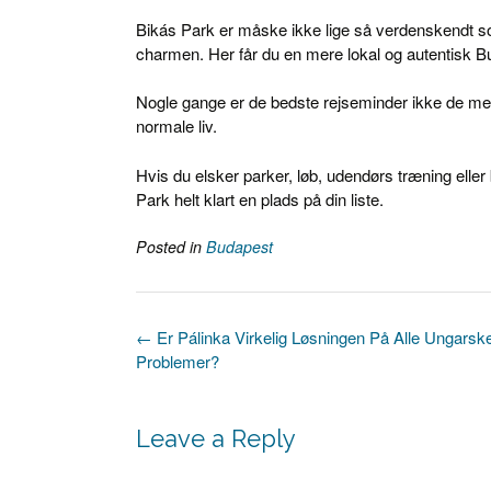
Bikás Park er måske ikke lige så verdenskendt so
charmen. Her får du en mere lokal og autentisk Bud
Nogle gange er de bedste rejseminder ikke de m
normale liv.
Hvis du elsker parker, løb, udendørs træning eller
Park helt klart en plads på din liste.
Posted in
Budapest
Post
←
Er Pálinka Virkelig Løsningen På Alle Ungarsk
navigation
Problemer?
Leave a Reply