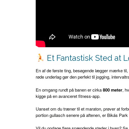
Et Fantastisk Sted at 
En af de første ting, besøgende lægger mærke til
røde underlag gør den perfekt til jogging, intervalt
En omgang rundt på banen er cirka
800 meter
, h
kigge på en avanceret fitness-app.
Uanset om du træner til et maraton, prøver at fo
portion gullasch senere på aftenen, er Bikás Park 
Vil du opdage flere spændende steder i byen? Se