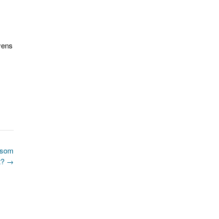
yens
 som
t?
→