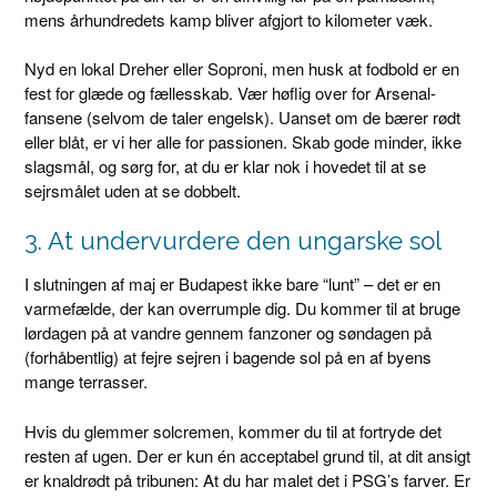
mens århundredets kamp bliver afgjort to kilometer væk.
Nyd en lokal Dreher eller Soproni, men husk at fodbold er en
fest for glæde og fællesskab. Vær høflig over for Arsenal-
fansene (selvom de taler engelsk). Uanset om de bærer rødt
eller blåt, er vi her alle for passionen. Skab gode minder, ikke
slagsmål, og sørg for, at du er klar nok i hovedet til at se
sejrsmålet uden at se dobbelt.
3. At undervurdere den ungarske sol
I slutningen af maj er Budapest ikke bare “lunt” – det er en
varmefælde, der kan overrumple dig. Du kommer til at bruge
lørdagen på at vandre gennem fanzoner og søndagen på
(forhåbentlig) at fejre sejren i bagende sol på en af byens
mange terrasser.
Hvis du glemmer solcremen, kommer du til at fortryde det
resten af ugen. Der er kun én acceptabel grund til, at dit ansigt
er knaldrødt på tribunen: At du har malet det i PSG’s farver. Er