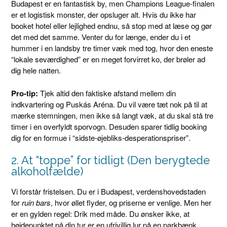
Budapest er en fantastisk by, men Champions League-finalen
er et logistisk monster, der opsluger alt. Hvis du ikke har
booket hotel eller lejlighed endnu, så stop med at læse og gør
det med det samme. Venter du for længe, ender du i et
hummer i en landsby tre timer væk med tog, hvor den eneste
“lokale seværdighed” er en meget forvirret ko, der brøler ad
dig hele natten.
Pro-tip:
Tjek altid den faktiske afstand mellem din
indkvartering og Puskás Aréna. Du vil være tæt nok på til at
mærke stemningen, men ikke så langt væk, at du skal stå tre
timer i en overfyldt sporvogn. Desuden sparer tidlig booking
dig for en formue i “sidste-øjebliks-desperationspriser”.
2. At “toppe” for tidligt (Den berygtede
alkoholfælde)
Vi forstår fristelsen. Du er i Budapest, verdenshovedstaden
for
ruin bars
, hvor øllet flyder, og priserne er venlige. Men her
er en gylden regel: Drik med måde. Du ønsker ikke, at
højdepunktet på din tur er en ufrivillig lur på en parkbænk,