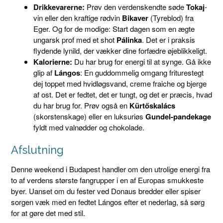
Drikkevarerne:
Prøv den verdenskendte søde
Tokaj
-
vin eller den kraftige rødvin
Bikaver
(Tyreblod) fra
Eger. Og for de modige: Start dagen som en ægte
ungarsk prof med et shot
Pálinka
. Det er i praksis
flydende lynild, der vækker dine forfædre øjeblikkeligt.
Kalorierne:
Du har brug for energi til at synge. Gå ikke
glip af
Lángos
: En guddommelig omgang friturestegt
dej toppet med hvidløgsvand, creme fraiche og bjerge
af ost. Det er fedtet, det er tungt, og det er præcis, hvad
du har brug for. Prøv også en
Kürtőskalács
(skorstenskage) eller en luksuriøs
Gundel-pandekage
fyldt med valnødder og chokolade.
Afslutning
Denne weekend i Budapest handler om den utrolige energi fra
to af verdens største fangrupper i en af Europas smukkeste
byer. Uanset om du fester ved Donaus bredder eller spiser
sorgen væk med en fedtet Lángos efter et nederlag, så sørg
for at gøre det med stil.