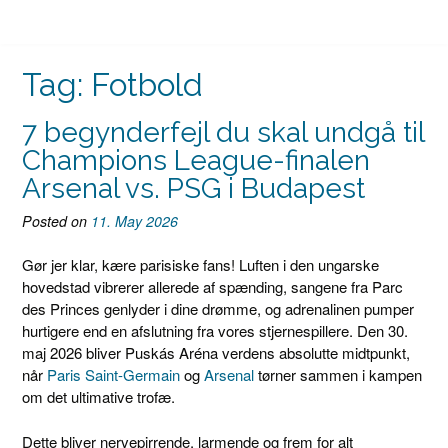
Tag:
Fotbold
7 begynderfejl du skal undgå til
Champions League-finalen
Arsenal vs. PSG i Budapest
Posted on
11. May 2026
Gør jer klar, kære parisiske fans! Luften i den ungarske
hovedstad vibrerer allerede af spænding, sangene fra Parc
des Princes genlyder i dine drømme, og adrenalinen pumper
hurtigere end en afslutning fra vores stjernespillere. Den 30.
maj 2026 bliver Puskás Aréna verdens absolutte midtpunkt,
når
Paris Saint-Germain
og
Arsenal
tørner sammen i kampen
om det ultimative trofæ.
Dette bliver nervepirrende, larmende og frem for alt