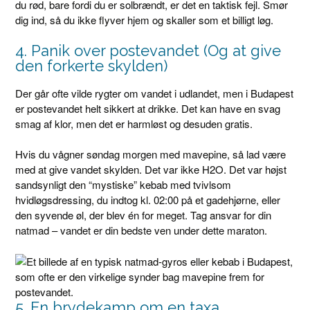
du rød, bare fordi du er solbrændt, er det en taktisk fejl. Smør
dig ind, så du ikke flyver hjem og skaller som et billigt løg.
4. Panik over postevandet (Og at give
den forkerte skylden)
Der går ofte vilde rygter om vandet i udlandet, men i Budapest
er postevandet helt sikkert at drikke. Det kan have en svag
smag af klor, men det er harmløst og desuden gratis.
Hvis du vågner søndag morgen med mavepine, så lad være
med at give vandet skylden. Det var ikke H2O. Det var højst
sandsynligt den “mystiske” kebab med tvivlsom
hvidløgsdressing, du indtog kl. 02:00 på et gadehjørne, eller
den syvende øl, der blev én for meget. Tag ansvar for din
natmad – vandet er din bedste ven under dette maraton.
5. En brydekamp om en taxa