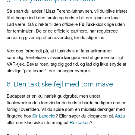
Så snart du lander i Liszt Ferenc-lufthavnen, vil du blive fristet
til at hoppe ind i den første og bedste bil, der ligner en taxa.
Lad være. Gå direkte til den officielle
Fő Taxi
-kiosk lige uden
for terminalen. De er de officielle partnere, har regulerede
priser og giver dig et prisoverslag, før du stiger ind.
Vær dog forberedt på, at titusindvis af fans ankommer
samtidig. Ventetiden vil være længere end et gennemsnitligt
VAR-tjek. Bevar roen, tag dig god tid, og lad dig ikke snyde af
ulovlige “pirattaxaer”, der forlanger overpris.
6. Den taktiske fejl med tom mave
Budapest er en kulinarisk guldgrube, men under
finaleweekenden forsvinder de bedste borde hurtigere end en
føring i overtiden. Vil du spise som en middelalderkriger med
fingrene hos
Sir Lancelot
? Eller søger du elegancen på
Aszu
eller den klassiske stemning på
Rezkakas
?