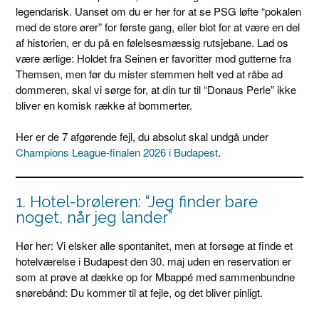
legendarisk. Uanset om du er her for at se PSG løfte “pokalen
med de store ører” for første gang, eller blot for at være en del
af historien, er du på en følelsesmæssig rutsjebane. Lad os
være ærlige: Holdet fra Seinen er favoritter mod gutterne fra
Themsen, men før du mister stemmen helt ved at råbe ad
dommeren, skal vi sørge for, at din tur til “Donaus Perle” ikke
bliver en komisk række af bommerter.
Her er de 7 afgørende fejl, du absolut skal undgå under
Champions League-finalen 2026 i Budapest
.
1. Hotel-brøleren: “Jeg finder bare
noget, når jeg lander”
Hør her: Vi elsker alle spontanitet, men at forsøge at finde et
hotelværelse i Budapest den 30. maj uden en reservation er
som at prøve at dække op for Mbappé med sammenbundne
snørebånd: Du kommer til at fejle, og det bliver pinligt.