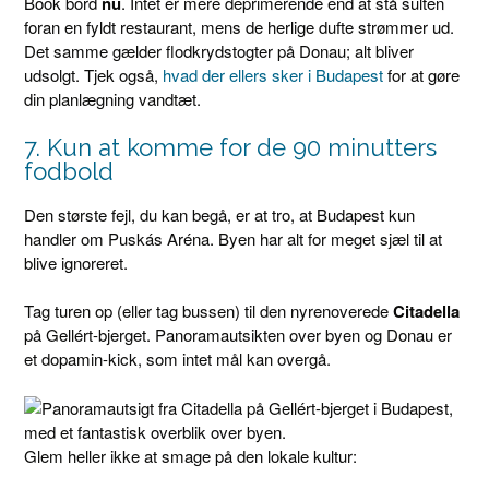
Book bord
nu
. Intet er mere deprimerende end at stå sulten
foran en fyldt restaurant, mens de herlige dufte strømmer ud.
Det samme gælder flodkrydstogter på Donau; alt bliver
udsolgt. Tjek også,
hvad der ellers sker i Budapest
for at gøre
din planlægning vandtæt.
7. Kun at komme for de 90 minutters
fodbold
Den største fejl, du kan begå, er at tro, at Budapest kun
handler om Puskás Aréna. Byen har alt for meget sjæl til at
blive ignoreret.
Tag turen op (eller tag bussen) til den nyrenoverede
Citadella
på Gellért-bjerget. Panoramautsikten over byen og Donau er
et dopamin-kick, som intet mål kan overgå.
Glem heller ikke at smage på den lokale kultur: