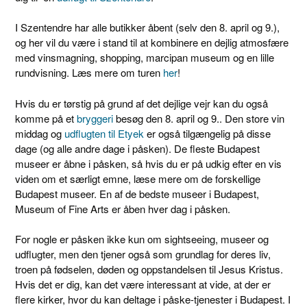
I Szentendre har alle butikker åbent (selv den 8. april og 9.),
og her vil du være i stand til at kombinere en dejlig atmosfære
med vinsmagning, shopping, marcipan museum og en lille
rundvisning. Læs mere om turen
her
!
Hvis du er tørstig på grund af det dejlige vejr kan du også
komme på et
bryggeri
besøg den 8. april og 9.. Den store vin
middag og
udflugten til Etyek
er også tilgængelig på disse
dage (og alle andre dage i påsken). De fleste Budapest
museer er åbne i påsken, så hvis du er på udkig efter en vis
viden om et særligt emne, læse mere om de forskellige
Budapest museer. En af de bedste museer i Budapest,
Museum of Fine Arts er åben hver dag i påsken.
For nogle er påsken ikke kun om sightseeing, museer og
udflugter, men den tjener også som grundlag for deres liv,
troen på fødselen, døden og oppstandelsen til Jesus Kristus.
Hvis det er dig, kan det være interessant at vide, at der er
flere kirker, hvor du kan deltage i påske-tjenester i Budapest. I