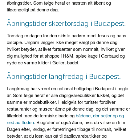
åbningstider. Som følge heraf er næsten alt åbent og
tilgængeligt på denne dag.
Åbningstider skærtorsdag i Budapest.
Torsdag er dagen for den sidste nadver med Jesus og hans
disciple. Ungarn lægger ikke meget vægt på denne dag,
hvilket betyder, at livet fortsætter som normalt, hvilket giver
dig mulighed for at shoppe i H&M, spise kage i Gerbaud og
nyde de varme kilder i Gellert-badet.
Åbningstider langfredag i Budapest.
Langfredag har været en national helligdag i Budapest i nogle
år. Som følge heraf er alle dagligvarebutikker lukket, og det
samme er modebutikker. Heldigvis for turister forbliver
restauranter og museer åbne på denne dag, og det samme er
tilfældet med de termiske bade og
bådene, der sejler op og
ned ad floden
. Biografer er også åbne, hvis du vil se en film.
Dagen efter, lørdag, er forretningen tilbage til normalt, hvilket
betyder, at du igen kan gå til dagligvarebutikker og