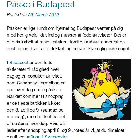
Påske i Budapest
Posted on
29. March 2012
Påsken er lige rundt om hjørnet og Budapest venter på dig
med herlig vejr, lidt vind og masser af fede aktiviteter. Det er
ofte risikabelt at rejse i påsken, fordi du måske ender på en
destination, hvor alt er lukket, og du kan ikke rigtig gøre noget.
I
Budapest
er der flotte
aktiviteter til rådighed hver
dag og en populær aktivitet,
som Széchenyi termalbad er
ope hver dag i hele påsken.
Når det kommer til shopping
er de fleste butikker lukket
den 8. april og 9. (søndag og
mandag), men bortset fra det
er de åbne hver dag. Hvis du
leder efter shopping april 8. og 9., foreslår vi, at du tilmelder
dig til en
udflugt til Szentendre
.