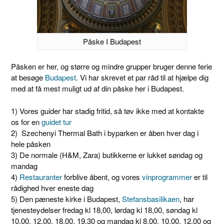
Påske I Budapest
Påsken er her, og større og mindre grupper bruger denne ferie
at besøge
Budapest
. Vi har skrevet et par råd til at hjælpe dig
med at få mest muligt ud af din påske her i Budapest.
1) Vores guider har stadig fritid, så tøv ikke med at kontakte
os for en
guidet tur
2) Szechenyi Thermal Bath i byparken er åben hver dag i
hele påsken
3) De normale (H&M, Zara) butikkerne er lukket søndag og
mandag
4)
Restauranter
forblive åbent, og vores
vinprogrammer
er til
rådighed hver eneste dag
5) Den pæneste kirke i Budapest,
Stefansbasilikaen
, har
tjenesteydelser fredag ​​kl 18,00, lørdag kl 18,00, søndag kl
10,00, 12,00, 18,00, 19,30 og mandag kl 8,00, 10,00, 12,00 og